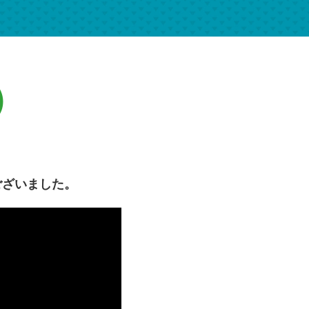
㊐
ございました。